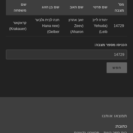
מס'
שם
שם פרטי
שם האב
שם בן הזוג
מצבה
משפחה
יהודה לייב
זאב אהרון
חנה לבית גלבער
קראקאור
(Hana nee
(Zeev
(Yehuda
14729
(Krakauer)
Gelber)
Aharon)
Leib)
הכניסו מספר מצבה:
חפש
תמצאו אותנו
כתובת:
בית ספר רעות – פרוייקט גדעונים