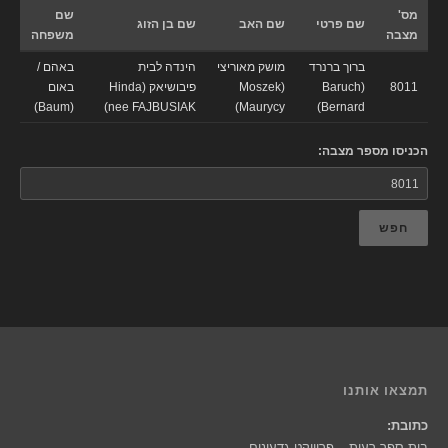
מס'
שם
שם פרטי
שם האב
שם בן הזוג
מצבה
משפחה
ברוך ברנרד
מושק מאוריצי
הינדה לבית
באהם /
8011
(Baruch
(Moszek
פיבושיאק (Hinda
באום
(Baum)
nee FAJBUSIAK)
Maurycy)
Bernard)
הכניסו מספר מצבה:
חפש
תמצאו אותנו
כתובת:
בית ספר רעות – פרוייקט גדעונים