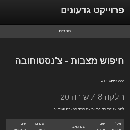
Skip to conten
פרוייקט גדעונים
תפריט
חיפוש מצבות - צ'נסטוחובה
<<< חיפוש חדש
חלקה 8 / שורה 20
לחצו על שם כדי לראות את פרטי המצבה המלאים.
מס'
שם
שם בן
שם
שם האב
מצבה
פרטי
הזוג
משפחה