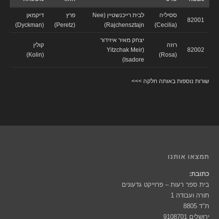
ססיליה
לבית רייכנשטיין (Nee
פרץ
דיקמאן
82001
(Dyckman)
(Peretz)
Rajchensztajn)
(Cecilia)
יצחק מאיר איזידור
רוזה
קולין
(Yitzchak Meir
82002
(Kolin)
(Rosa)
Isadore)
שורות נוספות באותה חלקה >>>
תמצאו אותנו
כתובת:
בית ספר רעות – פרוייקט גדעונים
תורה ועבודה 1
ת"ד 8805
ירושלים 9108701